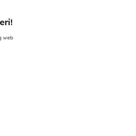
eri!
og web