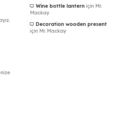
Wine bottle lantern
için
Mr.
Mackay
ayız.
Decoration wooden present
için
Mr. Mackay
enize