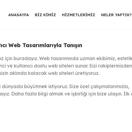
ANASAYFA
BIZ KIMIZ
HIZMETLERIMIZ
NELER YAPTIK?
ıcı Web Tasarımlarıyla Tanışın
anız için buradayız. Web tasarımında uzman ekibimiz, esteti
ici ve kullanıcı dostu web siteleri sunar. Sizi rakiplerinizden
izin aklında kalacak web siteleri üretiyoruz.
içi dünyada büyütmek istiyoruz. Size özel çalışmalarımızla,
z. Daha fazla bilgi almak ve işbirliği için bize ulaşın. İlk